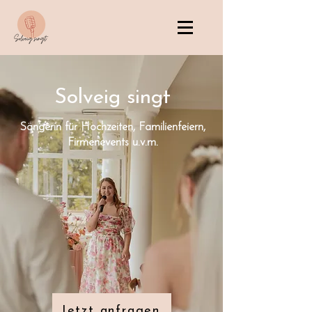
Solveig singt
Sängerin für Hochzeiten, Familienfeiern,
Firmenevents u.v.m.
Jetzt anfragen